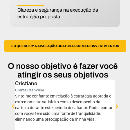
Clareza e segurança na execução da
estratégia proposta
EU QUERO UMA AVALIAÇÃO GRATUITA DOS MEUS INVESTIMENTOS
O nosso objetivo é fazer você
atingir os seus objetivos
Paula
Cliente CashWise
te em relação à estratégia adotada e
O trabalho da Cash Wise trouxe
tisfeito com o desempenho da
minha vida. Mesmo sendo bast
este período desafiador. Poder contar
financeiramente, percebi que a
do uma fonte de tranquilidade,
erros básicos com relação aos 
preocupação da minha vida.
hoje, consigo ver o dinheiro tr