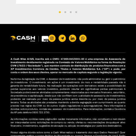
A Cash Wise AI S/S, inscrita sob o CNPJ: 47.969.945/0001-80 é uma empresa de Assessoria de
Investimento devidamente registrada na Comissão de Valores Mobiliários na forma da Resolução
CVM 178/23 (“Sociedade”), que mantém contrato de distribuição de produtos financeiros com a
XP Investimentos Corretora de Câmbio, Títulos e Valores Mobiliários S.A. (“XP”) e pode, por
conta e ordem dos seus clientes, operar no mercado de capitais segundo a legislação vigente.
Na forma da legislação da CVM, o Assessor de Investimento não pode administrar ou gerir o patrimônio
de investidores. O investimento em ações é um investimento de risco e rentabilidade passada não é
garantia de rentabilidade futura. Na realização de operações com derivativos existe a possibilidade de
perdas superiores aos valores investidos, podendo resultar em significativas perdas patrimoniais A
Sociedade poderá exercer atividades complementares relacionadas aos mercados financeiro, securitário,
de previdência e capitalização, desde que não conflitem com a atividade de assessoria de investimentos,
podendo ser realizada por meio da pessoa jurídica acima descrita ou por meio de pessoa jurídica
terceira. Todas as atividades são prestadas mantendo a devida segregação e em cumprimento ao quanto
previsto nas regras da CVM ou de outros órgãos reguladores e autorreguladores. Para informações e
dúvidas sobre produtos, contate seu assessor de investimentos. Para reclamações, contate a Ouvidoria
da XP pelo telefone 0800 722 3730.
As informações contidas nesta página têm caráter meramente informativo, não constituem e nem devem
ser interpretadas como solicitações de compra ou venda, ofertas ou recomendações de qualquer ativo
financeiro, investimentos, sugestões de alocação ou adoção de estratégias por parte dos destinatários.
Possui alguma dúvida sobre como a Cash Wise realiza o tratamento dos seus Dados Pessoais? Quer
compreender melhor a nossa Política de Privacidade ou nossos Termos e Condições de Uso? Então