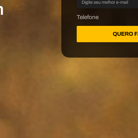
m
Telefone
QUERO F