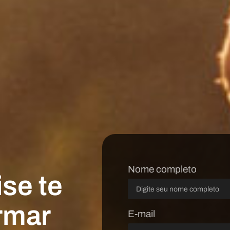
Nome completo
se te
ormar
E-mail