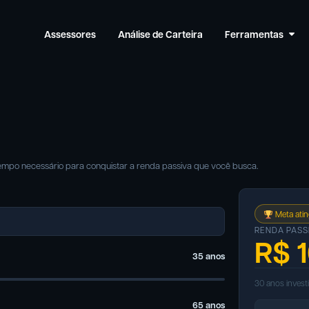
Assessores
Análise de Carteira
Ferramentas
o tempo necessário para conquistar a renda passiva que você busca.
Meta atin
RENDA PASS
R$ 1
35
anos
30 anos invest
65
anos