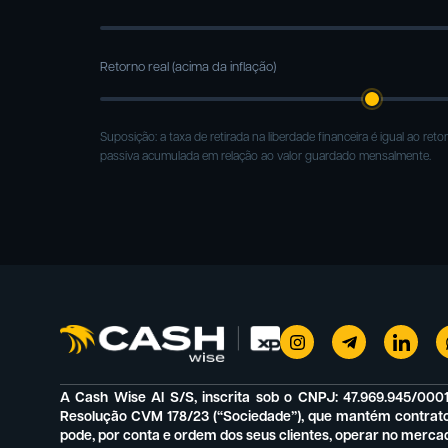
Retorno real (acima da inflação)
Suposição: a taxa de retirada na liberdade financeira é igual ao re
passiva acumulada em relação ao valor guardado mensalmente.
A Cash Wise AI S/S, inscrita sob o CNPJ: 47.969.945/00
Resolução CVM 178/23 (“Sociedade”), que mantém contrato de
pode, por conta e ordem dos seus clientes, operar no mercad