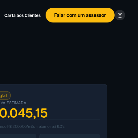
Falar com um assessor
Carta aos Clientes
gível
IVA ESTIMADA
0.045,15
indo R$ 2.000,00/mês • retorno real 6,0%