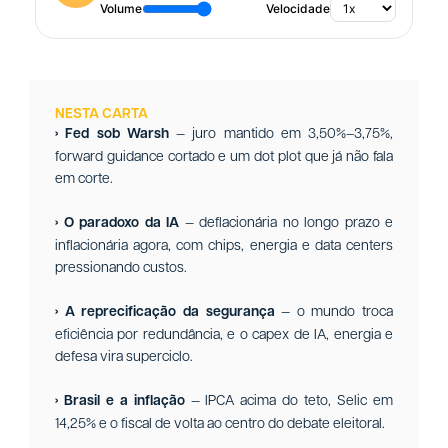
Volume
Velocidade
NESTA CARTA
› Fed sob Warsh
— juro mantido em 3,50%–3,75%,
forward guidance cortado e um dot plot que já não fala
em corte.
› O paradoxo da IA
— deflacionária no longo prazo e
inflacionária agora, com chips, energia e data centers
pressionando custos.
› A reprecificação da segurança
— o mundo troca
eficiência por redundância, e o capex de IA, energia e
defesa vira superciclo.
› Brasil e a inflação
— IPCA acima do teto, Selic em
14,25% e o fiscal de volta ao centro do debate eleitoral.