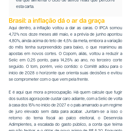
esta carta.
Brasil: a inflação dá o ar da graça
Aqui dentro, a inflação voltou a dar as caras. O IPCA somou
4,72% nos doze meses até maio, e a prévia de junho apontou
4,80%, ainda acima do teto de 4,5% da meta, embora a variação
do mês tenha surpreendido para baixo, o que reanimou as
apostas em novos cortes. O Copom, aliás, voltou a reduzir a
Selic em 0,25 ponto, para 14,25% ao ano, no terceiro corte
seguido. O tom, porém, veio contido: o Comitê adiou para o
início de 2028 o horizonte que orienta suas decisões e evitou
se comprometer com o que vem pela frente.
E é aqui que mora a preocupação. Há quem calcule que fugir
dos sustos agora pode custar caro adiante, com a Selic de volta
à casa dos 15% no início de 2027 e o país amarrado a um regime
de juro elevado sem data para acabar. Juntam-se a isso o
retorno do tema fiscal ao palco eleitoral, o Desenrola
Adimplentes, a escalada do gasto público, a conta que teima
em não fechar, e o dólar de novo acima de R$ 5,20. Enquanto