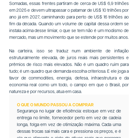
Somadas, essas frentes partiram de cerca de US$ 6,9 trilhões
em 2025 e devem ultrapassar o patamar de US$ 10 trilhões por
ano já em 2027, caminhando para perto de US$ 16 trilhões ao
fim da década. Quando um volume de capital dessa ordem se
instala acima desse limiar, o que se tem não é um modismo de
mercado, mas um movimento que se estende por muitos anos.
Na carteira, isso se traduz num ambiente de inflação
estruturalmente elevada, de juros reais mais persistentes e
prêmios de risco mais elevados. Não é um quadro ruim para
tudo; é um quadro que demanda escolha criteriosa. E ele joga a
favor de commodities, energia, defesa, infraestrutura e da
economia real como um todo, o campo em que o Brasil, por
natureza e por recursos, atua em casa.
O QUE O MUNDO PASSOU A COMPRAR
Segurança no lugar de eficiência: estoque em vez de
entrega no limite, fornecedor perto em vez de cadeia
longa, folga em vez de otimização máxima. Cada uma
dessas trocas sai mais cara e pressiona os preços, e é
ela que alimenta o ciclo de ativos reais que percorre