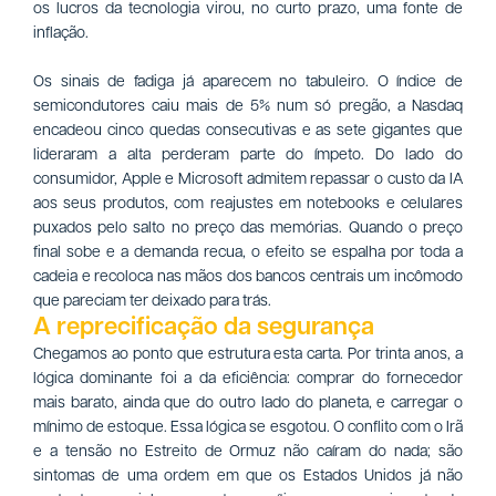
os lucros da tecnologia virou, no curto prazo, uma fonte de
inflação.
Os sinais de fadiga já aparecem no tabuleiro. O índice de
semicondutores caiu mais de 5% num só pregão, a Nasdaq
encadeou cinco quedas consecutivas e as sete gigantes que
lideraram a alta perderam parte do ímpeto. Do lado do
consumidor, Apple e Microsoft admitem repassar o custo da IA
aos seus produtos, com reajustes em notebooks e celulares
puxados pelo salto no preço das memórias. Quando o preço
final sobe e a demanda recua, o efeito se espalha por toda a
cadeia e recoloca nas mãos dos bancos centrais um incômodo
que pareciam ter deixado para trás.
A reprecificação da segurança
Chegamos ao ponto que estrutura esta carta. Por trinta anos, a
lógica dominante foi a da eficiência: comprar do fornecedor
mais barato, ainda que do outro lado do planeta, e carregar o
mínimo de estoque. Essa lógica se esgotou. O conflito com o Irã
e a tensão no Estreito de Ormuz não caíram do nada; são
sintomas de uma ordem em que os Estados Unidos já não