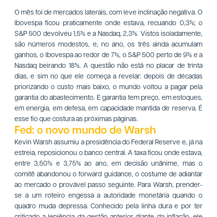
O mês foi de mercados laterais, com leve inclinação negativa. O
Ibovespa ficou praticamente onde estava, recuando 0,3%; o
S&P 500 devolveu 1,5% e a Nasdaq, 2,3%. Vistos isoladamente,
são números modestos, e, no ano, os três ainda acumulam
ganhos, o Ibovespa ao redor de 7%, o S&P 500 perto de 9% e a
Nasdaq beirando 18%. A questão não está no placar de trinta
dias, e sim no que ele começa a revelar: depois de décadas
priorizando o custo mais baixo, o mundo voltou a pagar pela
garantia do abastecimento. E garantia tem preço, em estoques,
em energia, em defesa, em capacidade mantida de reserva. É
esse fio que costura as próximas páginas.
Fed: o novo mundo de Warsh
Kevin Warsh assumiu a presidência do Federal Reserve e, já na
estreia, reposicionou o banco central. A taxa ficou onde estava,
entre 3,50% e 3,75% ao ano, em decisão unânime, mas o
comitê abandonou o forward guidance, o costume de adiantar
ao mercado o provável passo seguinte. Para Warsh, prender-
se a um roteiro engessa a autoridade monetária quando o
quadro muda depressa. Conhecido pela linha dura e por ter
criticado a leniência da gestão anterior diante da inflação, ele