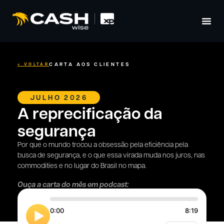
CARTA AOS CLIENTES
< VOLTAR
JULHO 2026
A reprecificação da
segurança
Por que o mundo trocou a obsessão pela eficiência pela
busca de segurança, e o que essa virada muda nos juros, nas
commodities e no lugar do Brasil no mapa.
Ouça a carta do mês em podcast:
0:00
8:19