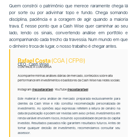
Quem constrói o patrimônio que merece raramente chega lá
por sorte ou por adivinhar topo e fundo. Chega somando
disciplina, paciência e a coragem de agir quando a maioria
trava. É nesse ponto que a Cash Wise quer caminhar ao seu
lado, lendo os sinais, convertendo análise em portfólio e
acompanhando cada trecho da travessia. Num mundo em que
o dinheiro troca de lugar, o nosso trabalho é chegar antes.
Rafael Costa
(CGA | CFP®)
CEO · Cash Wise
CONTINUE A CONVERSA
Acompanhe minhas análises diárias de mercado, conteúdos sobre alta
performance em investimentos e bastidores da Cash Wise nas redes sociais:
Instagram
@scostarafael
· YouTube
@scostarafael
Este material é uma análise de mercado preparada exclusivamente para
clientes da Cash Wise e não constitui recomendação personalizada de
investimento. As opiniões aqui expressas refletem a leitura de cenário na
data de publicação e podem ser revistas sem aviso prévio. Investimentos em
renda variável envolvem riscos, incluindo a possibilidade de perda do capital
investido. Resultados passados não garantem resultados futuros. Antes de
tomar qualquer decisão de investimento, recomendamos consultar seu
assessor.