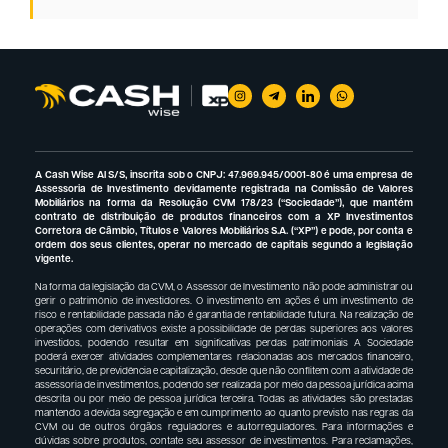
A Cash Wise AI S/S, inscrita sob o CNPJ: 47.969.945/0001-80 é uma empresa de
Assessoria de Investimento devidamente registrada na Comissão de Valores
Mobiliários na forma da Resolução CVM 178/23 (“Sociedade”), que mantém
contrato de distribuição de produtos financeiros com a XP Investimentos
Corretora de Câmbio, Títulos e Valores Mobiliários S.A. (“XP”) e pode, por conta e
ordem dos seus clientes, operar no mercado de capitais segundo a legislação
vigente.
Na forma da legislação da CVM, o Assessor de Investimento não pode administrar ou
gerir o patrimônio de investidores. O investimento em ações é um investimento de
risco e rentabilidade passada não é garantia de rentabilidade futura. Na realização de
operações com derivativos existe a possibilidade de perdas superiores aos valores
investidos, podendo resultar em significativas perdas patrimoniais A Sociedade
poderá exercer atividades complementares relacionadas aos mercados financeiro,
securitário, de previdência e capitalização, desde que não conflitem com a atividade de
assessoria de investimentos, podendo ser realizada por meio da pessoa jurídica acima
descrita ou por meio de pessoa jurídica terceira. Todas as atividades são prestadas
mantendo a devida segregação e em cumprimento ao quanto previsto nas regras da
CVM ou de outros órgãos reguladores e autorreguladores. Para informações e
dúvidas sobre produtos, contate seu assessor de investimentos. Para reclamações,